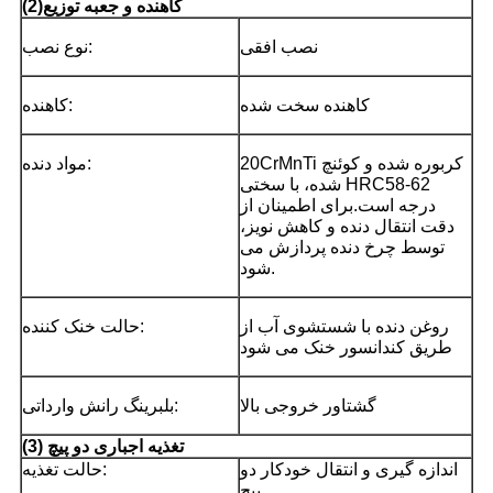
کاهنده و جعبه توزیع
)
2
(
نصب افقی
نوع نصب:
کاهنده سخت شده
کاهنده:
20CrMnTi کربوره شده و کوئنچ
مواد دنده:
شده، با سختی HRC58-62
درجه است.برای اطمینان از
دقت انتقال دنده و کاهش نویز،
توسط چرخ دنده پردازش می
شود.
روغن دنده با شستشوی آب از
حالت خنک کننده:
طریق کندانسور خنک می شود
گشتاور خروجی بالا
بلبرینگ رانش وارداتی:
(3) تغذیه اجباری دو پیچ
اندازه گیری و انتقال خودکار دو
حالت تغذیه:
پیچ