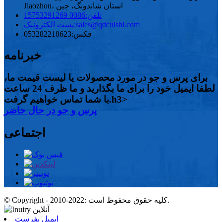
Jiaozhou، استان شاندونگ، چین
تلفن:
0086 15753291269
sales@qdcuishi.com
پست الکترونیک:
فکس:
053282218623
خبرنامه
برای پرس و جو در مورد محصولات یا لیست قیمت ما،
لطفا ایمیل خود را برای ما بگذارید و ما ظرف 24 ساعت
با شما تماس خواهیم گرفت.h3>
پرس و جو در حال حاضر
اجتماعی
© Copyright - 2010-2022: کلیه حقوق محفوظ است.
ایمیل بفرست