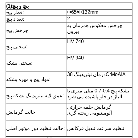
پیچ و پیچ
)
1
(
Φ65/Φ132mm
قطر پیچ:
2
تعداد پیچ:
چرخش معکوس همزمان به
چرخش پیچ:
بیرون
HV 740
سختی پیچ:
HV 940
سختی بشکه:
درمان نیتریدینگ 38CrMoAIA
مواد پیچ ​​و مهره بشکه:
بشکه پیچ 0.4-0.7 میلی متری با
عمق لایه نیتریدینگ بشکه پیچ:
آلیاژ در جلو پاشیده می شود
گرمایش حلقه حرارتی
حالت گرمایش:
آلومینیومی ریخته گری
تنظیم سرعت تبدیل فرکانس
حالت تنظیم دور موتور اصلی: