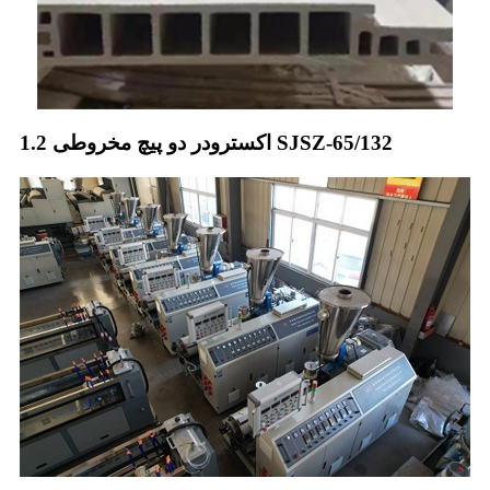
اکسترودر دو پیچ مخروطی 1.2 SJSZ-65/132