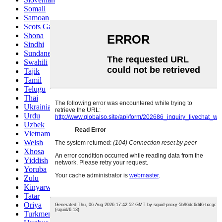
Somali
Samoan
Scots Gaelic
Shona
Sindhi
Sundanese
Swahili
Tajik
Tamil
Telugu
Thai
Ukrainian
Urdu
Uzbek
Vietnamese
Welsh
Xhosa
Yiddish
Yoruba
Zulu
Kinyarwanda
Tatar
Oriya
Turkmen