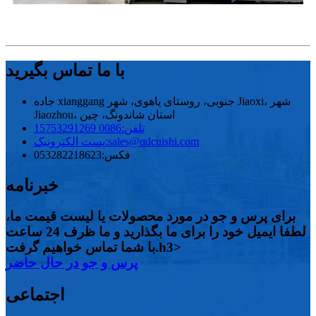
با ما تماس بگیرید
جاده xianggang جنوبی، روستای یاهوی، شهر Jiaoxi، شهر
Jiaozhou، استان شاندونگ، چین
تلفن:
0086 15753291269
sales@qdcuishi.com
پست الکترونیک:
فکس:
053282218623
خبرنامه
برای پرس و جو در مورد محصولات یا لیست قیمت ما،
لطفا ایمیل خود را برای ما بگذارید و ما ظرف 24 ساعت
با شما تماس خواهیم گرفت.h3>
پرس و جو در حال حاضر
اجتماعی