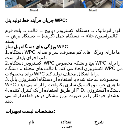
جریان فرآیند خط تولید پنل WPC:
لودر اتوماتیک → دستگاه اکسترودر دو پیچ → قالب → پلت فرم
کالیبراسیون خلاء → دستگاه حمل (گزینه) → دستگاه برش →
پشته
ویژگی های دستگاه پنل ساز WPC:
1. دستگاه WPC ما دارای ویژگی های کم مصرف، سر و صدای
کم، اجرای پایدار است.
2. اکسترودر دستگاه WPC پیچ و بشکه مخصوص WPC را برای
اکستروژن اتخاذ می کند. با قالب های مختلف، دستگاه WPC می
تواند محصولات WPC را با اشکال مختلف تولید کند.
3. محصولات ساخته شده با استفاده از دستگاه اکستروژن پانل
WPC ظاهری خوب و پلاستیک سازی یکنواخت را ارائه می دهند.
4. از طریق استفاده از یک کنترل کننده PID، دستگاه اکستروژن
هشدار خودکار را در صورت بروز مشکل در هر قطعه ارائه می
دهد.
مشخصات لیست تجهیزات:
شرح
تعداد/
نام
تنظیم