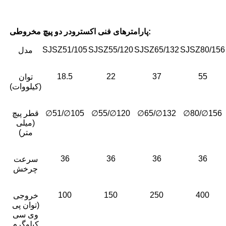
پارامترهای فنی اکسترودر دو پیچ مخروطی:
SJSZ51/105
SJSZ55/120
SJSZ65/132
SJSZ80/156
مدل
18.5
22
37
55
توان
(کیلووات)
∅80/∅156
∅65/∅132
∅55/∅120
∅51/∅105
قطر پیچ
(میلی
متر)
36
36
36
36
سرعت
چرخش
100
150
250
400
خروجی
(توان پی
وی سی
کیلوگرم