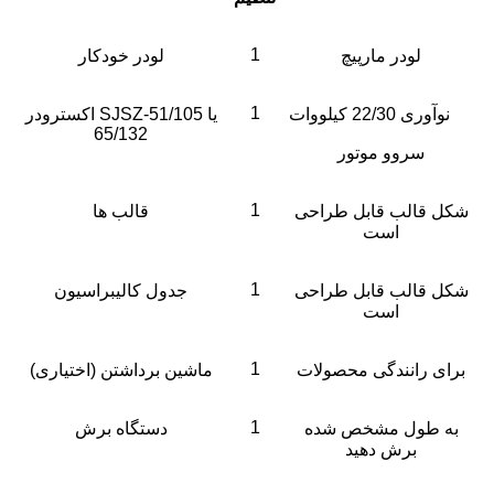
1
لودر مارپیچ
لودر خودکار
1
نوآوری 22/30 کیلووات
اکسترودر SJSZ-51/105 یا
65/132
سروو موتور
1
شکل قالب قابل طراحی
قالب ها
است
1
شکل قالب قابل طراحی
جدول کالیبراسیون
است
1
برای رانندگی محصولات
ماشین برداشتن (اختیاری)
1
به طول مشخص شده
دستگاه برش
برش دهید