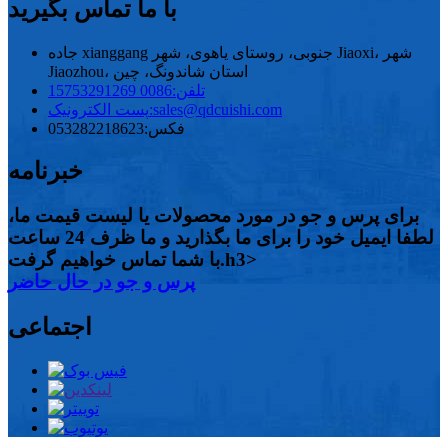
با ما تماس بگیرید
جاده xianggang جنوبی، روستای یاهوی، شهر Jiaoxi، شهر
Jiaozhou، استان شاندونگ، چین
تلفن:
0086 15753291269
sales@qdcuishi.com
پست الکترونیک:
فکس:
053282218623
خبرنامه
برای پرس و جو در مورد محصولات یا لیست قیمت ما،
لطفا ایمیل خود را برای ما بگذارید و ما ظرف 24 ساعت
با شما تماس خواهیم گرفت.h3>
پرس و جو در حال حاضر
اجتماعی