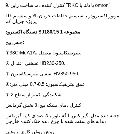
9. کنترل کننده دما ساخت ژاپن "RKC یا دلتا یا omron"
10. موتور اکسترودر با سیستم حفاظت جریان بالا و سیستم
پروژه جریان کم
دستگاه اکسترود SJ180/15 1 مجموعه
جنس پیچ:
①38CrMoA1A، ​​نیتریفیکاسیون معتدل.
② سختی اعتدال: HB230-250.
③ سفتی نیتریفیکاسیون: HV850-950.
④عمق نیتریفیکاسیون: 0.5-0.7 میلی متر؛
⑤ شکنندگی: کمتر از سطح 2
کنترل دمای بشکه پیچ: 3 بخش گرمایش
جعبه دنده مدل: گیربکس با گشتاور بالا، صدای کم، گیربکس
دندانه های سفت شده با چرخ دنده خنک کننده خارجی
روش روغن کاری: روغنی