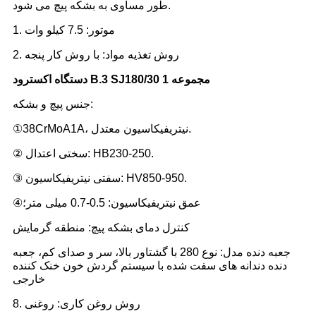
طور مساوی به بشکه پیچ می شود.
1. موتور: 7.5 کیلو وات
2. روش تغذیه مواد: با روش کار پنجه
دستگاه اکسترود B.3 SJ180/30 1 مجموعه
جنس پیچ و بشکه:
①38CrMoA1A، ​​نیتریفیکاسیون معتدل.
② سختی اعتدال: HB230-250.
③ سفتی نیتریفیکاسیون: HV850-950.
④عمق نیتریفیکاسیون: 0.5-0.7 میلی متر؛
کنترل دمای بشکه پیچ: منطقه گرمایش
جعبه دنده مدل: نوع 280 با گشتاور بالا، سر و صدای کم، جعبه
دنده دندانه های سفت شده با سیستم گردش خون خنک کننده
خارجی
8. روش روغن کاری: روغنی