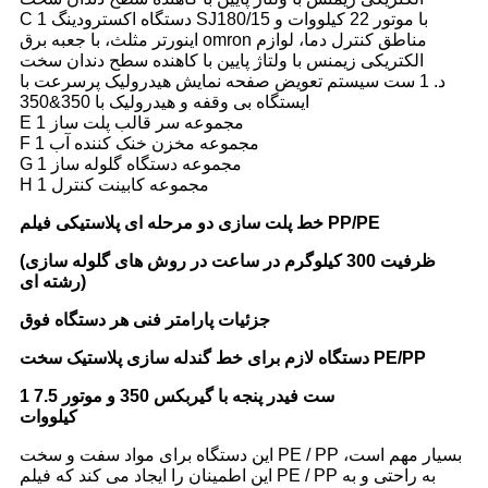
C 1 دستگاه اکسترودینگ SJ180/15 با موتور 22 کیلووات و
اینورتر مثلث، با جعبه برق omron مناطق کنترل دما، لوازم
الکتریکی زیمنس با ولتاژ پایین با کاهنده سطح دندان سخت
د. 1 ست سیستم تعویض صفحه نمایش هیدرولیک پرسرعت با
ایستگاه بی وقفه و هیدرولیک با 350&350
E 1 مجموعه سر قالب پلت ساز
F 1 مجموعه مخزن خنک کننده آب
G 1 مجموعه دستگاه گلوله ساز
H 1 مجموعه کابینت کنترل
خط پلت سازی دو مرحله ای پلاستیکی فیلم PP/PE
ظرفیت 300 کیلوگرم در ساعت در روش های گلوله سازی
(
)
رشته ای
جزئیات پارامتر فنی هر دستگاه فوق
دستگاه لازم برای خط گندله سازی پلاستیک سخت PE/PP
1 ست فیدر پنجه با گیربکس 350 و موتور 7.5
کیلووات
این دستگاه برای مواد سفت و سخت PE / PP بسیار مهم است،
این اطمینان را ایجاد می کند که فیلم PE / PP به راحتی و به