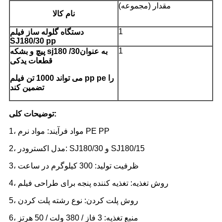
مقدار (مجموعه)
نام کالا
1
دستگاه گلوله ساز فیلم
SJ180/30 pp
1
به عنوان
پیچ و بشکه sj180 /30
قطعات یدکی
می تواند 1000 تن فیلم pp pe را
تضمین کند
توضیحات کلی:
1، مواد فرآیند: مواد نرم PE PP
2، مدل اکسترودر: SJ180/30 و SJ180/15
3، ظرفیت تولید: 300 کیلوگرم در ساعت
4، روش تغذیه: تغذیه کننده پنجه برای طراحی فیلم
5، روش پلت کردن: نوع رشته پلت کردن
6، منبع تغذیه: 3 فاز / 380 ولت / 50 هرتز