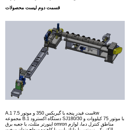
قسمت دوم لیست محصولات
A.1 ست فیدر پنجه با گیربکس 350 و موتور 7.5kw
مجموعه B.1 دستگاه اکسترود SJ180/30 با موتور 75 کیلووات و
اینورتر مثلث، با جعبه برق omron مناطق کنترل دما، لوازم
الکتریکی زیمنس با ولتاژ پایین با کاهنده سطح دندان سخت