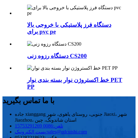
دستگاه فرز پلاستیکی با خروجی بالا
برای pvc pe
دستگاه رزوه زنی CS200
خط اکستروژن نوار بسته بندی نوار PET
PP
با ما تماس بگیرید
جاده xianggang جنوبی، روستای یاهوی، شهر Jiaoxi، شهر
Jiaozhou، استان شاندونگ، چین
تلفن:
0086 15753291269
sales@qdcuishi.com
پست الکترونیک:
فکس:
053282218623