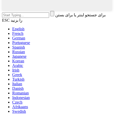
برای جستجو اینتر یا برای بستن
ESC را بزنید
English
French
German
Portuguese
Spanish
Russian
Japanese
Korean
Arabic
Irish
Greek
Turkish
Italian
Danish
Romanian
Indonesian
Czech
Afrikaans
Swedish