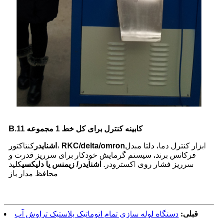
B.11 کابینه کنترل برای کل خط 1 مجموعه
ابزار کنترل دما، دلتا
مبدل
RKC/delta/omron
کنتاکتور،
اشنایدر
فرکانس برند، سیستم گرمایش خودکار برای سرریز قدرت و
سرریز فشار روی اکسترودر.
اشنایدر/ زیمنس یا دلیکسی
کلید
محافظ مدار باز
قبلی:
دستگاه لوله سازی تمام اتوماتیک پلاستیک تراوش آب